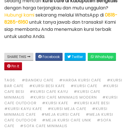
Sedang mencari
kursi cafe di Kabupaten Bengkalis
dengan harga terjangkau dan mutu unggulan?
Hubungi kami
sekarang melalui WhatsApp di
0818-
8285-6160
untuk tanya jawab dan transaksi! Kami
siap membantu Anda menemukan kursi terbaik
untuk usaha Anda.
SHARE THIS
Facebook
Twitter
WhatsApp
Pin It
TAGS:
#BANGKU CAFE
#HARGA KURSI CAFE
#KURSI
BAR CAFE
#KURSI BESI KAFE
#KURSI CAFE
#KURSI
CAFE BESI
#KURSI CAFE KAYU
#KURSI CAFE
MINIMALIS
#KURSI CAFE MINIMALIS MODERN
#KURSI
CAFE OUTDOOR
#KURSI KAFE
#KURSI KAFE BESI
#KURSI KAYU KAFE
#KURSI MEJA CAFE
#KURSI
MINIMALIS CAFE
#MEJA KURSI CAFE
#MEJA KURSI
CAFE OUTDOOR
#MEJA KURSI CAFE UNIK
#SOFA
CAFE
#SOFA CAFE MINIMALIS