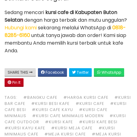
Sedang mencari
kursi cafe di Kabupaten Buton
Selatan
dengan harga terbaik dan mutu unggulan?
Hubungi kami
sekarang melalui WhatsApp di
0818-
8285-6160
untuk tanya jawab dan order! Kami siap
membantu Anda memilih kursi terbaik untuk kafe
Anda.
SHARE THIS
Facebook
Twitter
WhatsApp
Pin It
TAGS:
#BANGKU CAFE
#HARGA KURSI CAFE
#KURSI
BAR CAFE
#KURSI BESI KAFE
#KURSI CAFE
#KURSI
CAFE BESI
#KURSI CAFE KAYU
#KURSI CAFE
MINIMALIS
#KURSI CAFE MINIMALIS MODERN
#KURSI
CAFE OUTDOOR
#KURSI KAFE
#KURSI KAFE BESI
#KURSI KAYU KAFE
#KURSI MEJA CAFE
#KURSI
MINIMALIS CAFE
#MEJA KURSI CAFE
#MEJA KURSI