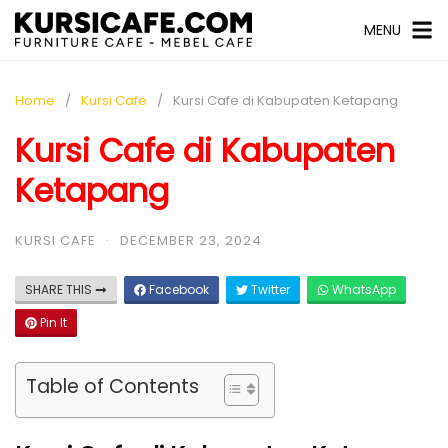
MENU
Home
Kursi Cafe
Kursi Cafe di Kabupaten Ketapang
Kursi Cafe di Kabupaten
Ketapang
KURSI CAFE
·
DECEMBER 23, 2024
SHARE THIS
Facebook
Twitter
WhatsApp
Pin It
Table of Contents