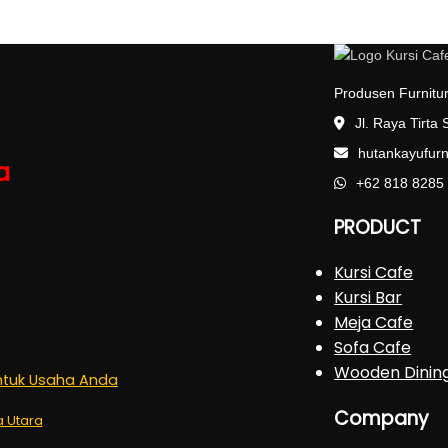
Produsen Furnitur
Jl. Raya Tirta
hutankayufur
a
+62 818 8285
PRODUCT
Kursi Cafe
Kursi Bar
Meja Cafe
Sofa Cafe
Wooden Dinin
untuk Usaha Anda
Company
a Utara