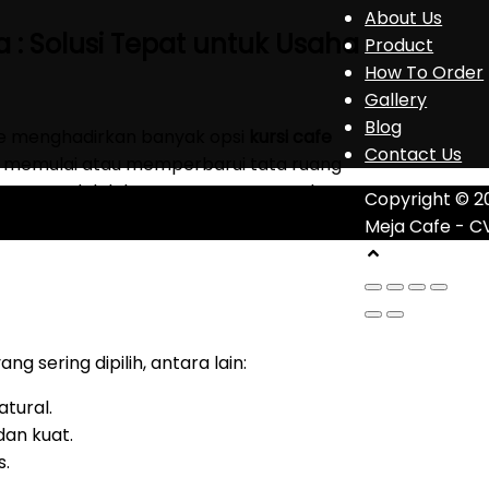
About Us
 : Solusi Tepat untuk Usaha
Product
How To Order
Gallery
Blog
yle menghadirkan banyak opsi
kursi cafe
Contact Us
n memulai atau memperbarui tata ruang
 tepat adalah keputusan tepat untuk
Copyright © 2
Meja Cafe - C
ang sering dipilih, antara lain:
atural.
an kuat.
s.