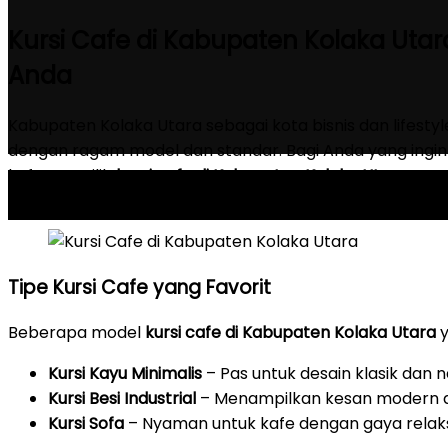
Kursi Cafe di Kabupaten Kolaka Utara
Anda
Kabupaten Kolaka Utara sebagai kota bisnis dan lifest
dengan ragam model dan standar. Bagi Anda yang ingi
kafe, memilih
kursi cafe di Kabupaten Kolaka Utara
yang
menciptakan suasana kondusif bagi pelanggan.
Tipe Kursi Cafe yang Favorit
Beberapa model
kursi cafe di Kabupaten Kolaka Utara
y
Kursi Kayu Minimalis
– Pas untuk desain klasik dan n
Kursi Besi Industrial
– Menampilkan kesan modern d
Kursi Sofa
– Nyaman untuk kafe dengan gaya relak