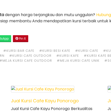
rta
dengan harga terjangkau dan mutu unggulan?
Hubung
mi siap membantu Anda mendapatkan kursi terbaik untuk 
tsApp
Pin It
#KURSI BAR CAFE
#KURSI BESI KAFE
#KURSI CAFE
#KUR
ERN
#KURSI CAFE OUTDOOR
#KURSI KAFE
#KURSI KAFE B
#MEJA KURSI CAFE OUTDOOR
#MEJA KURSI CAFE UNIK
#S
Jual Kursi Cafe Kayu Ponorogo
J
Jual Kursi Cafe Kayu Ponorogo Berkualitas
J