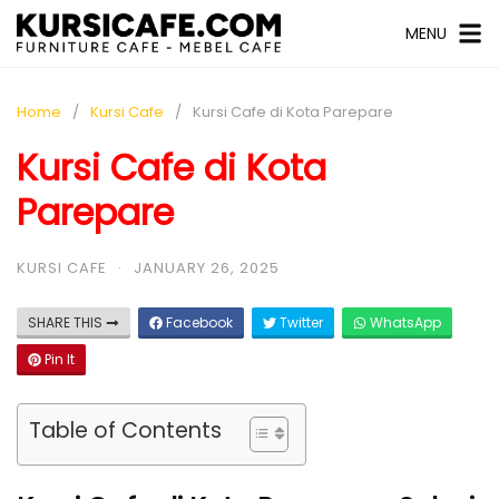
MENU
Home
Kursi Cafe
Kursi Cafe di Kota Parepare
Kursi Cafe di Kota
Parepare
KURSI CAFE
·
JANUARY 26, 2025
SHARE THIS
Facebook
Twitter
WhatsApp
Pin It
Table of Contents