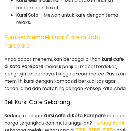
Kursi Besi Industrial
– Menciptakan nuansa
modern dan kokoh.
Kursi Sofa
– Mewah untuk kafe dengan tema
relaks.
Sumber Membeli Kursi Cafe di Kota
Parepare
Anda dapat menemukan berbagai pilihan
kursi cafe
di Kota Parepare
melalui penjual mebel terdekat,
pengrajin terpercaya, hingga e-commerce. Pastikan
memilih kursi dengan komposisi berkualitas agar
tahan lama dan matching dengan konsep kafe Anda.
Beli Kursi Cafe Sekarang!
Sedang mencari
kursi cafe di Kota Parepare
dengan
harga terjangkau dan mutu unggulan?
Hubungi kami
sekarang melalui WhatsApp di
0818-8285-6160
untuk