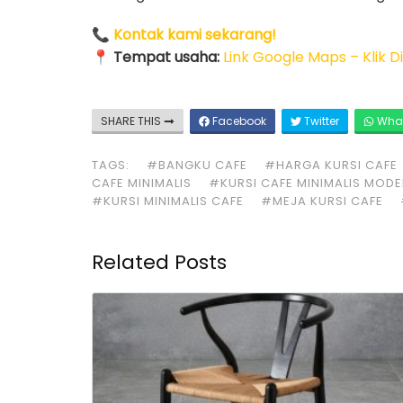
📞
Kontak kami sekarang!
📍
Tempat usaha:
Link Google Maps – Klik Di
SHARE THIS
Facebook
Twitter
Wha
TAGS:
#BANGKU CAFE
#HARGA KURSI CAFE
CAFE MINIMALIS
#KURSI CAFE MINIMALIS MOD
#KURSI MINIMALIS CAFE
#MEJA KURSI CAFE
Related Posts