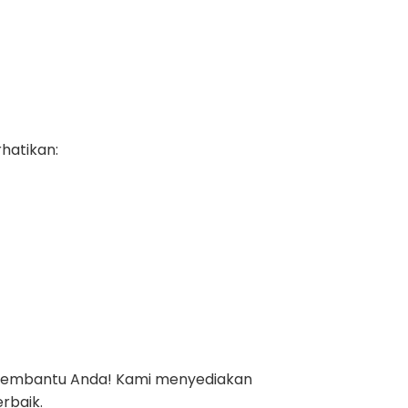
hatikan:
ia membantu Anda! Kami menyediakan
erbaik.