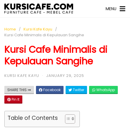
MENU
Home
Kursi Kafe Kayu
Kursi Cafe Minimalis di Kepulauan Sangihe
Kursi Cafe Minimalis di
Kepulauan Sangihe
KURSI KAFE KAYU
·
JANUARY 29, 2025
SHARE THIS
Facebook
Twitter
WhatsApp
Pin It
Table of Contents