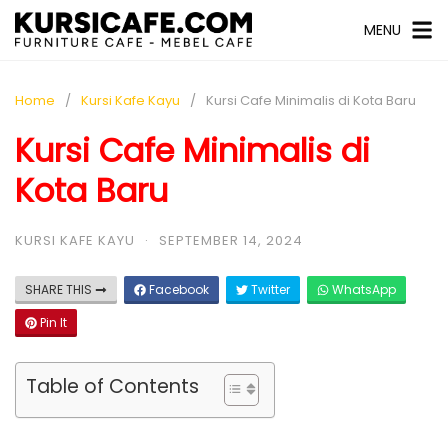
MENU
Home
Kursi Kafe Kayu
Kursi Cafe Minimalis di Kota Baru
Kursi Cafe Minimalis di
Kota Baru
KURSI KAFE KAYU
·
SEPTEMBER 14, 2024
SHARE THIS
Facebook
Twitter
WhatsApp
Pin It
Table of Contents