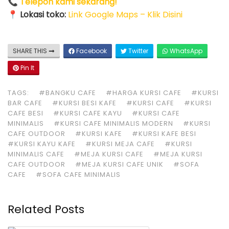
📞
Telepon kami sekarang!
📍
Lokasi toko:
Link Google Maps – Klik Disini
SHARE THIS
Facebook
Twitter
WhatsApp
Pin It
TAGS:
#BANGKU CAFE
#HARGA KURSI CAFE
#KURSI
BAR CAFE
#KURSI BESI KAFE
#KURSI CAFE
#KURSI
CAFE BESI
#KURSI CAFE KAYU
#KURSI CAFE
MINIMALIS
#KURSI CAFE MINIMALIS MODERN
#KURSI
CAFE OUTDOOR
#KURSI KAFE
#KURSI KAFE BESI
#KURSI KAYU KAFE
#KURSI MEJA CAFE
#KURSI
MINIMALIS CAFE
#MEJA KURSI CAFE
#MEJA KURSI
CAFE OUTDOOR
#MEJA KURSI CAFE UNIK
#SOFA
CAFE
#SOFA CAFE MINIMALIS
Related Posts