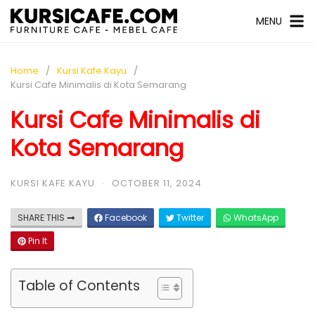
MENU
Home
Kursi Kafe Kayu
Kursi Cafe Minimalis di Kota Semarang
Kursi Cafe Minimalis di
Kota Semarang
KURSI KAFE KAYU
·
OCTOBER 11, 2024
SHARE THIS
Facebook
Twitter
WhatsApp
Pin It
Table of Contents