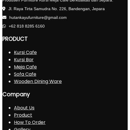
Produsen Furniture Kursi Meja Cafe Berkualitas dari Jepara.
Jl. Raya Tirta Samudra No. 226, Bandengan, Jepara
hutankayufurniture@gmail.com
+62 818 8285 6160
PRODUCT
Kursi Cafe
Kursi Bar
Meja Cafe
Sofa Cafe
Wooden Dining Ware
Company
About Us
Product
How To Order
Gallery