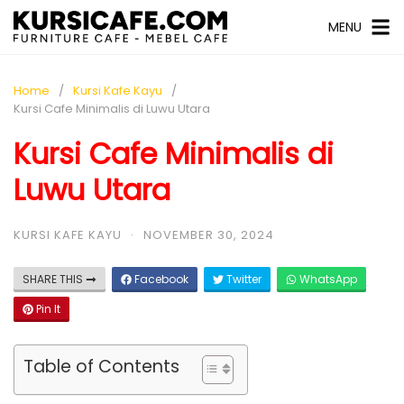
MENU
Home
Kursi Kafe Kayu
Kursi Cafe Minimalis di Luwu Utara
Kursi Cafe Minimalis di
Luwu Utara
KURSI KAFE KAYU
·
NOVEMBER 30, 2024
SHARE THIS
Facebook
Twitter
WhatsApp
Pin It
Table of Contents