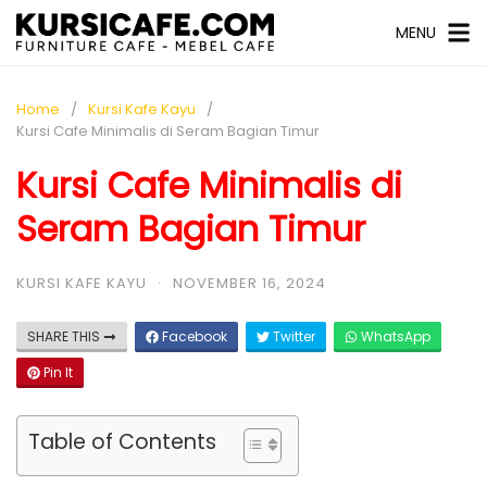
MENU
Home
Kursi Kafe Kayu
Kursi Cafe Minimalis di Seram Bagian Timur
Kursi Cafe Minimalis di
Seram Bagian Timur
KURSI KAFE KAYU
·
NOVEMBER 16, 2024
SHARE THIS
Facebook
Twitter
WhatsApp
Pin It
Table of Contents