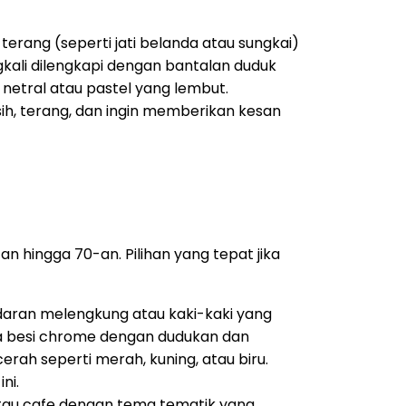
rang (seperti jati belanda atau sungkai)
kali dilengkapi dengan bantalan duduk
netral atau pastel yang lembut.
h, terang, dan ingin memberikan kesan
 hingga 70-an. Pilihan yang tepat jika
ndaran melengkung atau kaki-kaki yang
a besi chrome dengan dudukan dan
erah seperti merah, kuning, atau biru.
ni.
 atau cafe dengan tema tematik yang