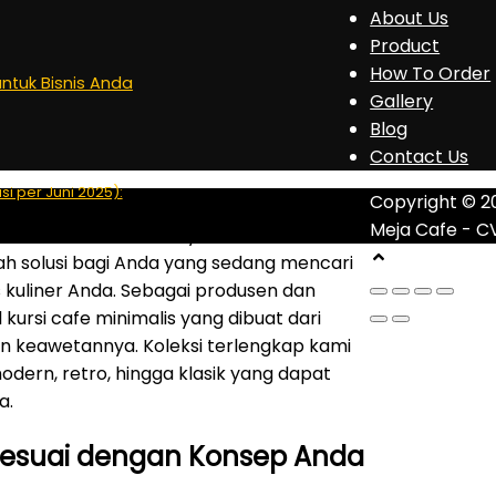
About Us
Product
How To Order
untuk Bisnis Anda
Gallery
Blog
Contact Us
si per Juni 2025):
Copyright © 2
Meja Cafe - C
ursi Cafe Minimalis Kayu Jati Murah
ah solusi bagi Anda yang sedang mencari
 kuliner Anda. Sebagai produsen dan
ursi cafe minimalis yang dibuat dari
an keawetannya. Koleksi terlengkap kami
odern, retro, hingga klasik yang dapat
a.
g Sesuai dengan Konsep Anda