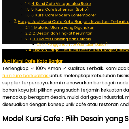
4. Kursi Cafe Vintage atau Retro
5. Kursi Cafe Bohemian (Boho)
6. Kursi Cafe Modern Kontemporer
Harga Jual Kursi Cafe Kota Banjar : Investasi Terbaik 
1. Material Utama yang Digunakan
2. Desain dan Tingkat Kerumitan
3. Kualitas Finishing dan Pelapis
4. Penggunaan Jok (Bantalan Duduk)
Kisaran Harga Jual Kursi Cafe di Kota Banjar (Estima
Jual Kursi Cafe Kota Banjar
– WA: 0818.8285.6160 – Jual K
Terlengkap. ✓ 100% Aman ✓ Kualitas Terbaik. Kami adal
furniture berkualitas
untuk melengkapi kebutuhan bisnis
supplier terpercaya, kami menawarkan berbagai model k
bahan kayu jati pilihan yang sudah terjamin kekuatan d
mencakup beragam desain, mulai dari gaya industrial, m
disesuaikan dengan konsep unik cafe atau restoran And
Model Kursi Cafe : Pilih Desain yan