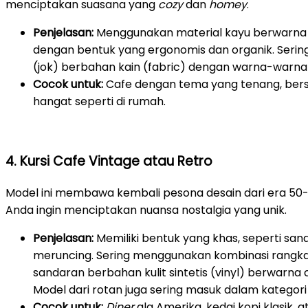
menciptakan suasana yang
cozy
dan
homey
.
Penjelasan:
Menggunakan material kayu berwarna te
dengan bentuk yang ergonomis dan organik. Sering
(jok) berbahan kain (fabric) dengan warna-warna 
Cocok untuk:
Cafe dengan tema yang tenang, bersi
hangat seperti di rumah.
4. Kursi Cafe Vintage atau Retro
Model ini membawa kembali pesona desain dari era 50-an
Anda ingin menciptakan nuansa nostalgia yang unik.
Penjelasan:
Memiliki bentuk yang khas, seperti sa
meruncing. Sering menggunakan kombinasi rangk
sandaran berbahan kulit sintetis (vinyl) berwarna c
Model dari rotan juga sering masuk dalam kategori i
Cocok untuk:
Diner
ala Amerika, kedai kopi klasik,