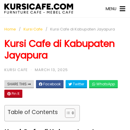
MENU
Home
Kursi Cafe
Kursi Cafe di Kabupaten Jayapura
Kursi Cafe di Kabupaten
Jayapura
KURSI CAFE
·
MARCH 13, 2025
SHARE THIS
Facebook
Twitter
WhatsApp
Pin It
Table of Contents